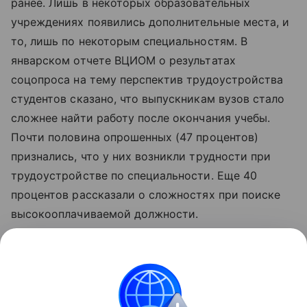
ранее. Лишь в некоторых образовательных
учреждениях появились дополнительные места, и
то, лишь по некоторым специальностям. В
январском отчете ВЦИОМ о результатах
соцопроса на тему перспектив трудоустройства
студентов сказано, что выпускникам вузов стало
сложнее найти работу после окончания учебы.
Почти половина опрошенных (47 процентов)
признались, что у них возникли трудности при
трудоустройстве по специальности. Еще 40
процентов рассказали о сложностях при поиске
высокооплачиваемой должности.
Читайте также:
Ольга Васильева обвинила
соцсети в том, что у детей проблемы с речью