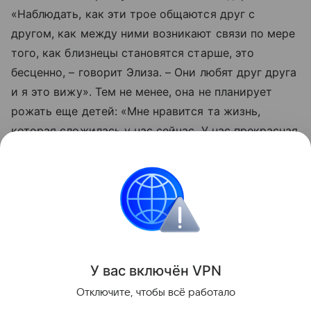
«Наблюдать, как эти трое общаются друг с
другом, как между ними возникают связи по мере
того, как близнецы становятся старше, это
бесценно, – говорит Элиза. – Они любят друг друга
и я это вижу». Тем не менее, она не планирует
рожать еще детей: «Мне нравится та жизнь,
которая сложилась у нас сейчас. У нас прекрасная
маленькая семья».
Читайте также:
6 способов контрацепции для
кормящих мам
Интересные факты
Всё о родах
Близнецы
У вас включ
ён
V
P
N
Поделиться
Отключите, чтобы всё работало