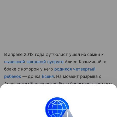
В апреле 2012 года футболист ушел из семьи к
нынешней законной супруге
Алисе Казьминой, в
браке с которой у него
родился четвертый
ребенок
— дочка
Есеня
. На момент разрыва с
Аршавиным Барановская была беременна третьим
ребенком.
Читайте также:
Многодетные отцы, ушедшие из
семей
.