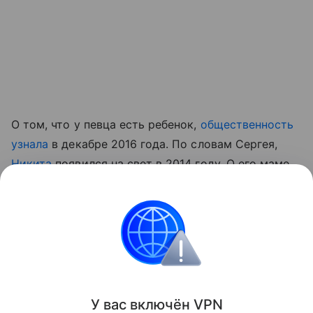
О том, что у певца есть ребенок,
общественность
узнала
в декабре 2016 года. По словам Сергея,
Никита
появился на свет в 2014 году. О его маме
ничего не известно.
Читайте также:
Самые популярные подарки для
детей на Новый год
.
Звёздные родители
подарки
У вас включ
ён
V
P
N