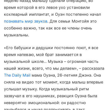
неделю назад малышу сделали операцию, во
время которой в его левое ухо установили
кохлеарный имплантат, и Оуэн постепенно начал
познавать мир звуков
. Для семьи Монтойя это
особенно важно, так как все ее члены очень
музыкальны.
«Его бабушки и дедушки постоянно поют, я все
время напеваю, мой брат занимается в
музыкальной школе... Музыка – огромная часть
нашей жизни, всего, что мы делаем», – рассказала
The Daily Mail
мама Оуэна, 26-летняя Джэнэ. Она
сняла на видео тот момент, когда малыш впервые
услышал музыку. Когда музыкальный ритм
зазвучал в его наушниках, реакция Оуэна была
невероятно эмоциональной: он радостно
заулыбался и начал подпрыгивать в такт.