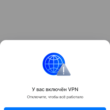
Читайте также:
12 звезд — многодетных мам и
пап
.
Звёздные родители
Анджелина Джоли
У вас включ
ён
V
P
N
Поделиться
Отключите, чтобы всё работало