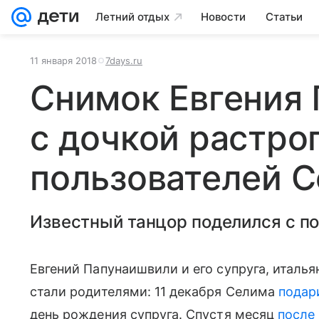
Летний отдых
Новости
Статьи
11 января 2018
7days.ru
Снимок Евгения
с дочкой растро
пользователей С
Известный танцор поделился с п
Евгений Папунаишвили и его супруга, италь
стали родителями: 11 декабря Селима
подар
день рождения супруга. Спустя месяц
после