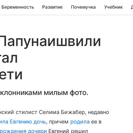
Беременность
Развитие
Почемучка
Учебник
 Папунаишвили
гал
ети
оклонниками милым фото.
янский стилист Селима Бижабер, недавно
ила Евгению дочь
, причем
родила
ее в
 рождения дочери
Евгений решил