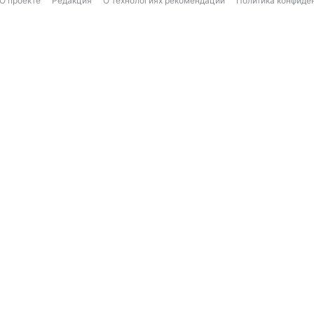
О проекте
Редакция
О технологиях рекомендаций
Политика конфиде