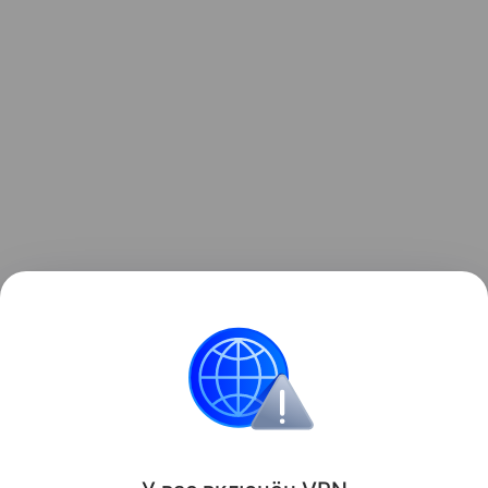
Читайте также:
Андрей Малахов выбрал имя для
сына
.
Яна Рудковская
Имена