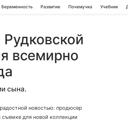
Беременность
Развитие
Почемучка
Учебник
 Рудковской
ля всемирно
да
ми сына.
радостной новостью: продюсер
в съемке для новой коллекции