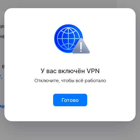
снимок Тотьмянина. Поклонники пожелали
не, которая в конце 2017 года сломала
в 2016 году, позже пара
сыграла
У вас включ
ён
V
P
N
т, кроме Лизы, еще одна дочь
— 2-летняя
Отключите, чтобы всё работало
Готово
очки примерили образы принцесс
.