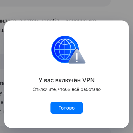
илота, а затем корабль, конечно же
шествие. Вскоре космические
У вас включ
ён
V
P
N
нгаров аэропорта с помощью камней,
Отключите, чтобы всё работало
уне Дуэйна встретили супергерои – как
ивут именно там. Мальчик водрузил на
Готово
, и вернулся на Землю.