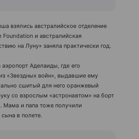
ша взялись австралийское отделение
 Foundation и австралийская
ствию на Луну» заняла практически год.
в аэропорт Аделаиды, где его
из «Звездных войн», выдавшие ему
иально сшитый для него оранжевый
руку со взрослым «астронавтом» на борт
а. Мама и папа тоже получили
сына в полете.