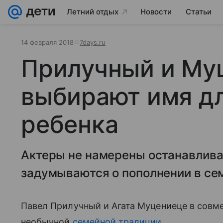
Летний отдых
Новости
Статьи
14 февраля 2018
7days.ru
Прилучный и Му
выбирают имя дл
ребенка
Актеры не намерены останавливат
задумываются о пополнении в се
Павел Прилучный и Агата Муцениеце в совм
необычной
семейной традиции
.