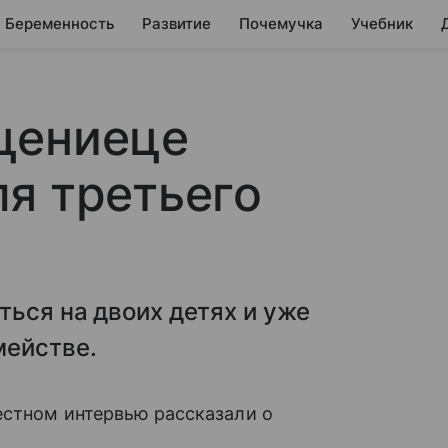
Беременность
Развитие
Почемучка
Учебник
цениеце
я третьего
ься на двоих детях и уже
мействе.
естном интервью рассказали о