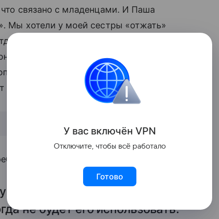
, что связано с младенцами. И Паша
о». Мы хотели у моей сестры «отжать»
тдают», – смеется Агата. «Нам весело с
 они у нас получаются замечательные. Так
опустим, появится третий ребенок и нам
ет Павел.
У вас включ
ён
V
P
N
Отключите, чтобы всё работало
ребенка будет очень оригинальное.
Готово
ку Мией, думали, что
это очень
гда не будет его использовать.