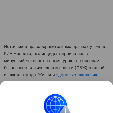
Источник в правоохранительных органах уточнил
РИА Новости, что инцидент произошел в
минувший четверг во время урока по основам
безопасности жизнедеятельности (ОБЖ) в одной
из школ города. Жизни и
здоровью школьника
ничего не угрожает.
Читайте также:
В Кемерово школьник случайно
ранил девочку ножом на перемене
.