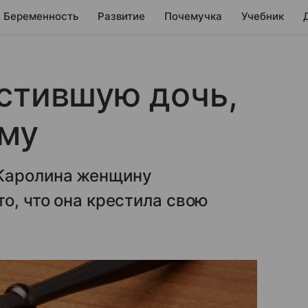
Беременность
Развитие
Почемучка
Учебник
стившую дочь,
ьму
 Каролина женщину
о, что она крестила свою