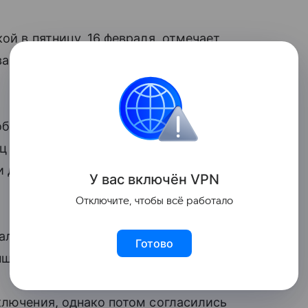
й в пятницу, 16 февраля, отмечает
вав это с отцом девочки, пошла в
оба родителя исповедуют католицизм.
ц никак не могли договориться по поводу
 день, когда должно произойти
У вас включ
ён
V
P
N
Отключите, чтобы всё работало
нал из Facebook, куда женщина выложила
Готово
нщину в суд.
ключения, однако потом согласились