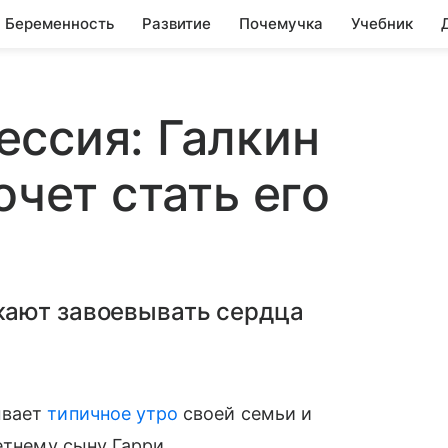
Беременность
Развитие
Почемучка
Учебник
ссия: Галкин
очет стать его
жают завоевывать сердца
ывает
типичное утро
своей семьи и
етнему сыну Гарри.