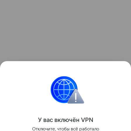
Читайте также:
Анна Хилькевич зовет дочь
чужим именем
.
Звёздные родители
семья
Фото
У вас включ
ён
V
P
N
Поделиться
Отключите, чтобы всё работало