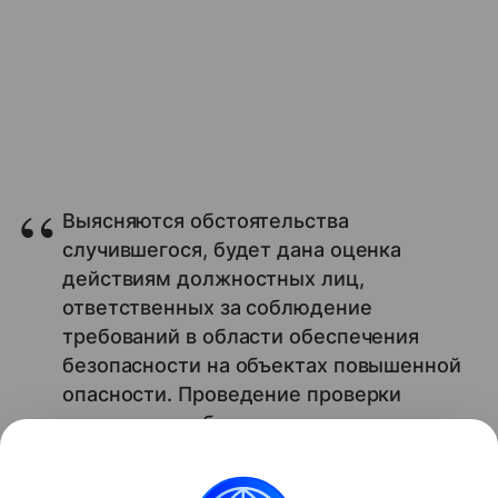
Выясняются обстоятельства
случившегося, будет дана оценка
действиям должностных лиц,
ответственных за соблюдение
требований в области обеспечения
безопасности на объектах повышенной
опасности. Проведение проверки
прокурором области взято на контроль.
Читайте также:
Как гаджеты влияют на