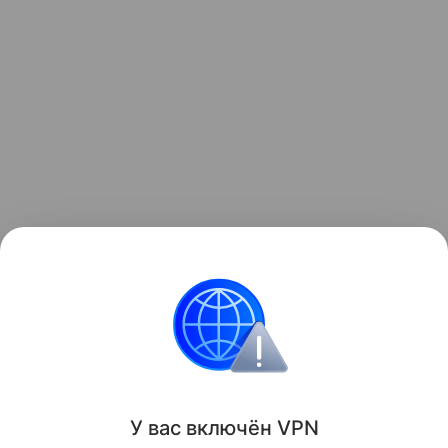
Читайте также:
Юлия Савичева рассказала, как
пришла в форму после родов
.
Звёздные родители
У вас включ
ён
V
P
N