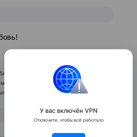
бовь!
ликации певца: «Лапочка сынуля! Весь в
й малыш», «Очень мило, трогательно как
гополучия, здоровья этому малышу».
У вас включ
ён
V
P
N
Отключите, чтобы всё работало