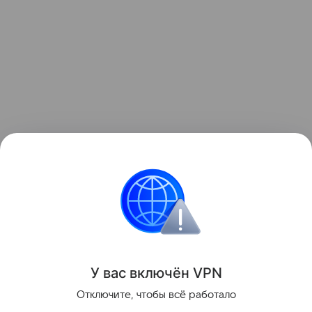
Читайте также:
Елена Ваенга вывела подросшего
сына на сцену
.
Звёздные родители
У вас включ
ён
V
P
N
Поделиться
Отключите, чтобы всё работало