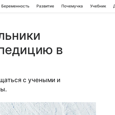
Беременность
Развитие
Почемучка
Учебник
льники
спедицию в
щаться с учеными и
ты.