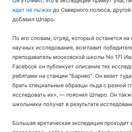
Он уточнил, что в экспедиции примут участ
идет на лыжах
до Северного полюса, другой
добавил Шпаро.
По его словам, отряд, который останется н
научных исследования, возглавит победитель
преподаватель московской школы No 171 Ив
Facebook он публикует описание тех исследо
ребятами на станции "Барнео". Он везет туд
брать специальные образцы льда с разной гл
исследовать их», — пояснил Шпаро. Он также
школьники получат в результате исследовании
Большая арктическая экспедиция проходит в