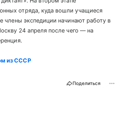
 диктант». На втором этапе
онных отряда, куда вошли учащиеся
пе члены экспедиции начинают работу в
оскву 24 апреля после чего — на
еренция.
ом из СССР
Поделиться