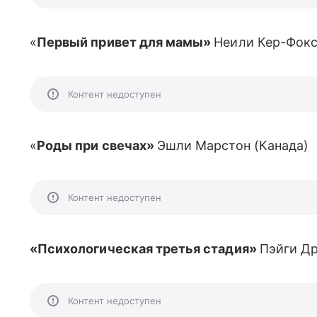
«
Первый привет для мамы»
Неили Кер-Фок
Контент недоступен
«
Роды при свечах»
Эшли Марстон (Канада)
Контент недоступен
«Психологическая третья стадия»
Пэйги Д
Контент недоступен