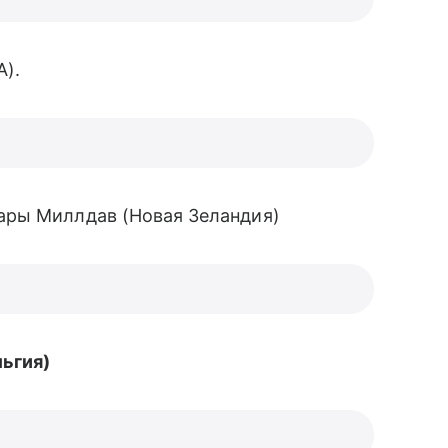
А).
ары Миллдав (Новая Зеландия)
льгия)