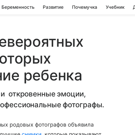
Беременность
Развитие
Почемучка
Учебник
невероятных
которых
ние ребенка
 и откровенные эмоции,
рофессиональные фотографы.
ых родовых фотографов объявила
 лучшие
снимки
, которые показывают