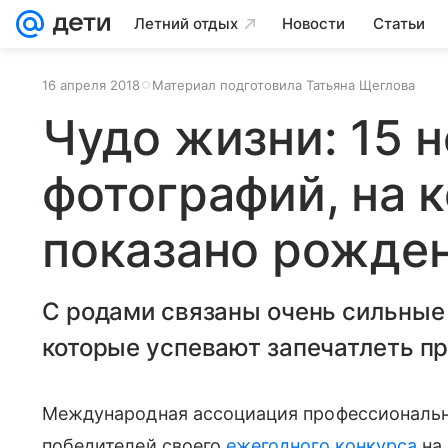
Летний отдых
Новости
Статьи
16 апреля 2018
Материал подготовила Татьяна Щеглова
Чудо жизни: 15 
фотографий, на 
показано рожде
С родами связаны очень сильные
которые успевают запечатлеть п
Международная ассоциация профессиональн
победителей своего
ежегодного конкурса
на