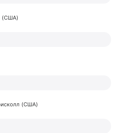
с (США)
рисколл (США)