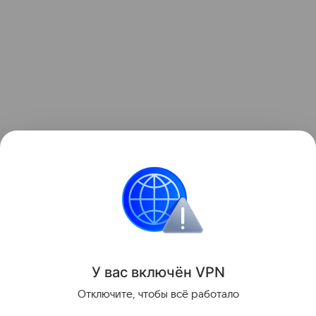
Читайте также:
Самые странные прозвища детей
звезд
Звёздные родители
У вас включ
ён
V
P
N
Поделиться
Отключите, чтобы всё работало