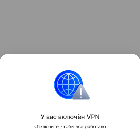
Читайте также:
10 звезд, у которых родились
близнецы или двойняшки
.
Звёздные родители
У вас включ
ён
V
P
N
Поделиться
Отключите, чтобы всё работало