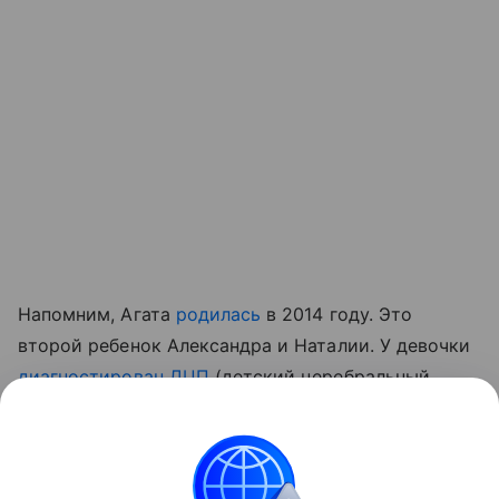
Напомним, Агата
родилась
в 2014 году. Это
второй ребенок Александра и Наталии. У девочки
диагностирован ДЦП
(детский церебральный
паралич) и мультикистоз головного мозга.
Читайте также:
Звезды, воспитывающие
особенных детей