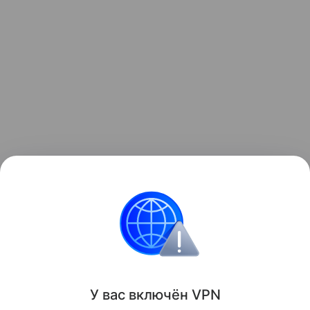
Читайте также:
Звезды, чью беременность все
ждут
.
Звёздные родители
У вас включ
ён
V
P
N