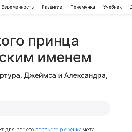
Беременность
Развитие
Почемучка
Учебник
ого принца
зским именем
Артура, Джеймса и Александра,
ет для своего
третьего ребенка
чета