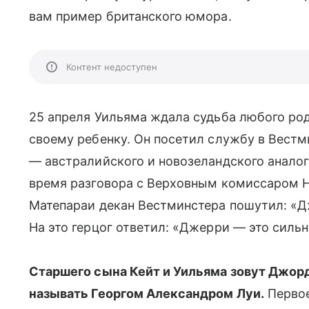
вам пример британского юмора.
Контент недоступен
25 апреля Уильяма ждала судьба любого род
своему ребенку. Он посетил службу в Вестм
— австралийского и новозеландского анало
время разговора с Верховным комиссаром Н
Матепараи декан Вестминстера пошутил: «Д
На это герцог ответил: «Джерри — это силь
Старшего сына Кейт и Уильяма зовут Джор
называть Георгом Александром Луи.
Первое