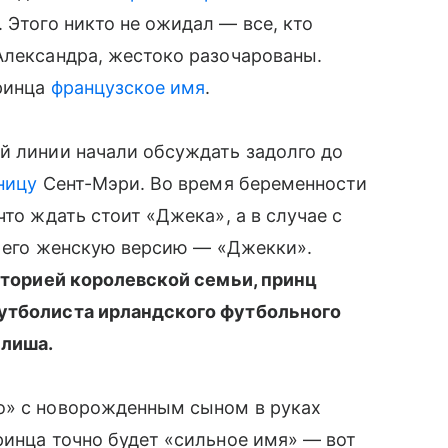
. Этого никто не ожидал — все, кто
 Александра, жестоко разочарованы.
принца
французское имя
.
й линии начали обсуждать задолго до
ницу
Сент-Мэри. Во время беременности
что ждать стоит «Джека», а в случае с
за его женскую версию — «Джекки».
сторией королевской семьи, принц
футболиста ирландского футбольного
илиша.
о» с новорожденным сыном в руках
ринца точно будет «сильное имя» — вот