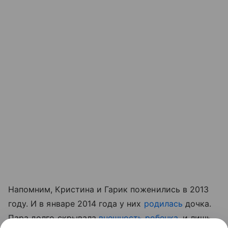
Напомним, Кристина и Гарик поженились в 2013
году. И в январе 2014 года у них
родилась
дочка.
Пара долго скрывала
внешность ребенка
, и лишь