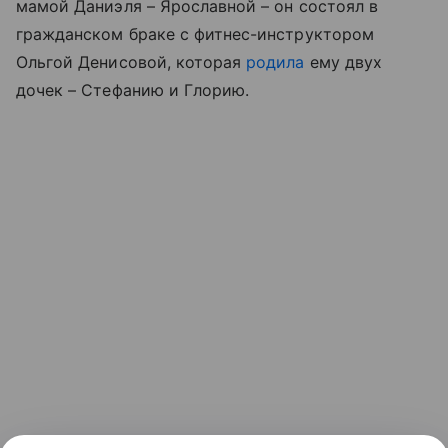
мамой Даниэля – Ярославной – он состоял в
гражданском браке c фитнес-инструктором
Ольгой Денисовой, которая
родила
ему двух
дочек – Стефанию и Глорию.