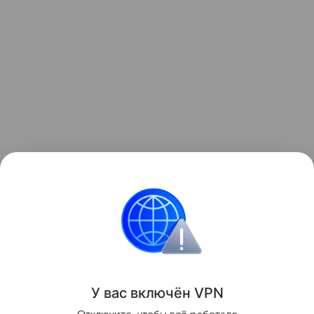
Читайте также:
8 бабушкиных советов, которым
не надо следовать
.
Бабушки и дедушки
У вас включ
ён
V
P
N
Поделиться