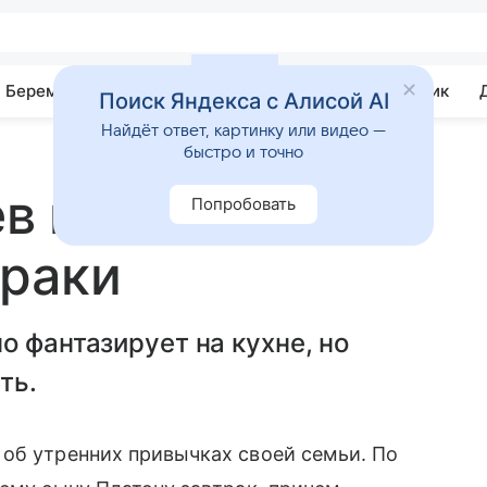
Беременность
Развитие
Почемучка
Учебник
Поиск Яндекса с Алисой AI
Найдёт ответ, картинку или видео —
быстро и точно
в готовит сыну
Попробовать
траки
о фантазирует на кухне, но
ть.
об утренних привычках своей семьи. По