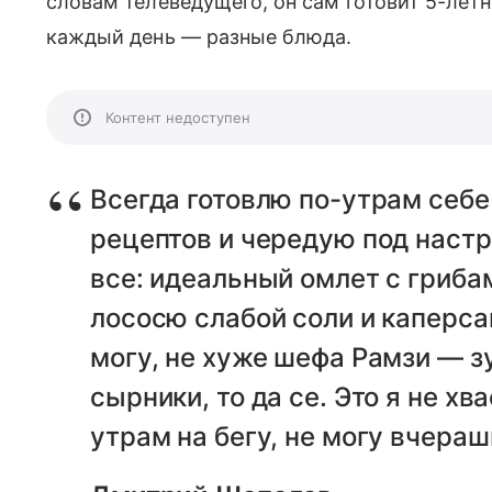
словам телеведущего, он сам готовит 5-лет
каждый день — разные блюда.
Контент недоступен
Всегда готовлю по-утрам себе 
рецептов и чередую под настр
все: идеальный омлет с грибам
лососю слабой соли и каперс
могу, не хуже шефа Рамзи — з
сырники, то да се. Это я не хв
утрам на бегу, не могу вчераш