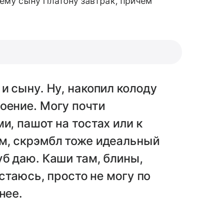
нему сыну Платону завтрак, причем
и сыну. Ну, накопил колоду
оение. Могу почти
и, пашот на тостах или к
ам, скрэмбл тоже идеальный
уб даю. Каши там, блины,
астаюсь, просто не могу по
нее.