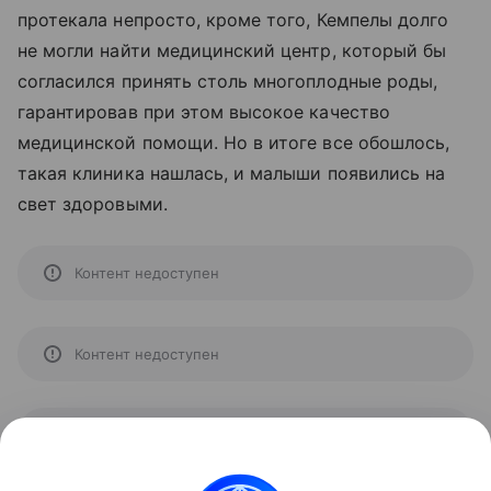
протекала непросто, кроме того, Кемпелы долго
не могли найти медицинский центр, который бы
согласился принять столь многоплодные роды,
гарантировав при этом высокое качество
медицинской помощи. Но в итоге все обошлось,
такая клиника нашлась, и малыши появились на
свет здоровыми.
Контент недоступен
Контент недоступен
Контент недоступен