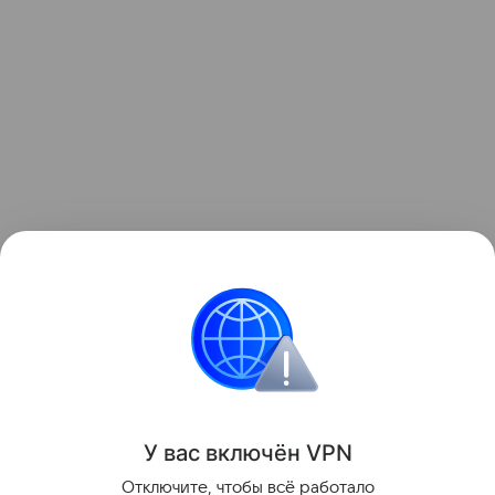
Читайте также:
Как воспитывает детей Алла
Пугачева
.
Звёздные родители
видео
Алла Пугачева
У вас включ
ён
V
P
N
Поделиться
Отключите, чтобы всё работало