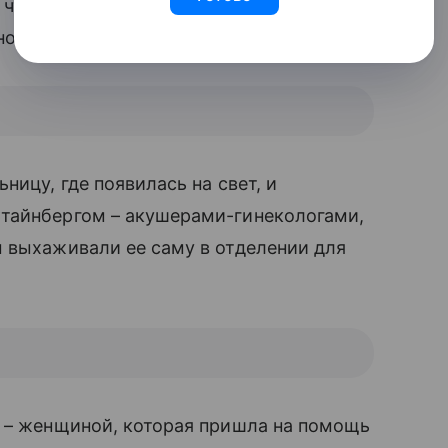
 что этого недостаточно, мне захотелось
о сказать словами», – говорит Рэйчел.
ницу, где появилась на свет, и
тайнбергом – акушерами-гинекологами,
 выхаживали ее саму в отделении для
н – женщиной, которая пришла на помощь