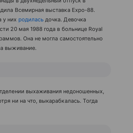
нады в двухнедельный отпуск в
ходила Всемирная выставка Expo-88.
а у них
родилась
дочка. Девочка
сти 20 мая 1988 года в больнице Royal
 граммов. Она не могла самостоятельно
на выживание.
в отделении выхаживания недоношенных,
тря ни на что, выкарабкалась. Тогда