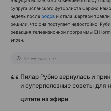
Ведущая испанского комедийного шоу Пилар
супруга испанского футболиста Серхио Рамо
недель после
родов
и стала жертвой травли
решили, что она поступает недостойно. Руб
редакция телевизионной программы El Horm
экран.
Контент недоступен
Пилар Рубио вернулась и при
и суперполезные советы для н
цитата из эфира