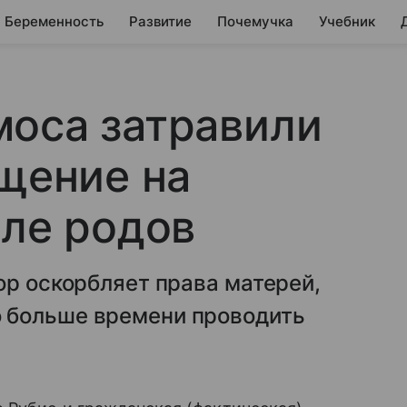
Беременность
Развитие
Почемучка
Учебник
моса затравили
ащение на
сле родов
ор оскорбляет права матерей,
 больше времени проводить