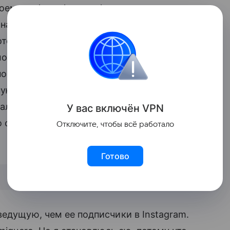
воем профиле фотографиями со
 назад. Однако после официального
оторые решили, что ее выбор оскорбляет
можно больше времени проводить с
о называли «неестественным». Часть
ую зарабатывать деньги на всю семью и
зал восхищение физической
У вас включ
ён
V
P
N
о отсутствие матери рядом с малышом
Отключите, чтобы всё работало
Готово
ведущую, чем ее подписчики в Instagram.