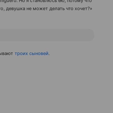
miguero. Но я становлюсь ею, потому что
 Что, девушка не может делать что хочет?»
тывают
троих сыновей
.