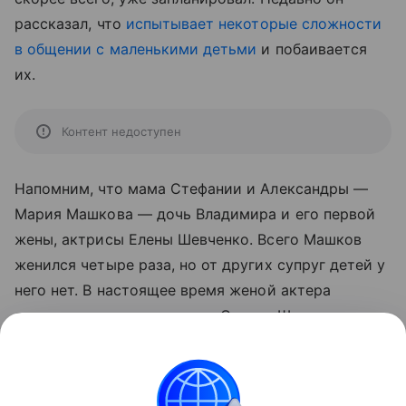
рассказал, что
испытывает некоторые сложности
в общении с маленькими детьми
и побаивается
их.
Контент недоступен
Напомним, что мама Стефании и Александры —
Мария Машкова — дочь Владимира и его первой
жены, актрисы Елены Шевченко. Всего Машков
женился четыре раза, но от других супруг детей у
него нет. В настоящее время женой актера
является актриса и модель Оксана Шелест.
Читайте также:
10 вещей, о которых мечтали
девочки в 90-е