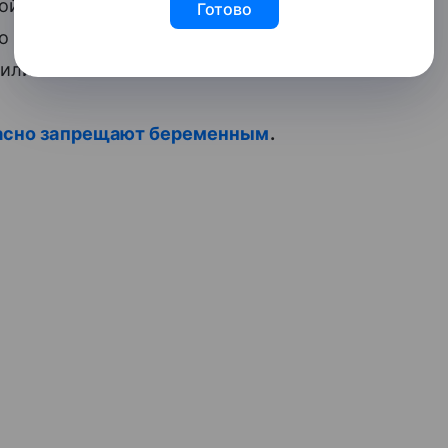
й и бизнесмена Кирилла Шубского. В
Готово
о хоккеиста Александра Овечкина,
или в июле 2017-го.
расно запрещают беременным
.