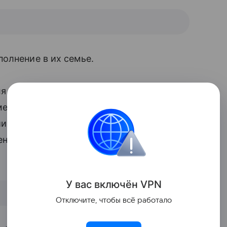
олнение в их семье.
ля
решили наблюдательные поклонники
,
менилась. Масла в огонь подлило свежее
ии награждения Александра по случаю
жена хоккеиста не выпускала из рук
У вас включ
ён
V
P
N
Отключите, чтобы всё работало