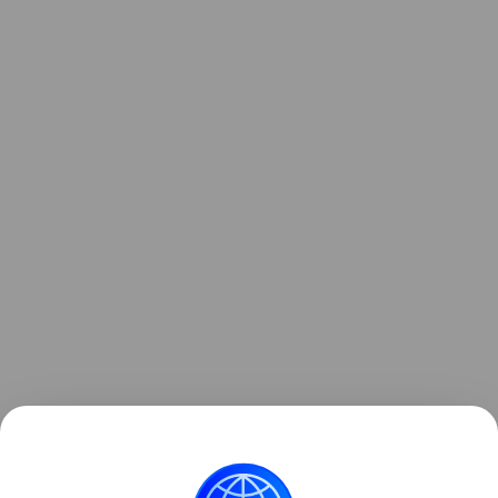
Читайте также:
Сергей Бутрий: Ложные
медотводы от прививок — беда национального