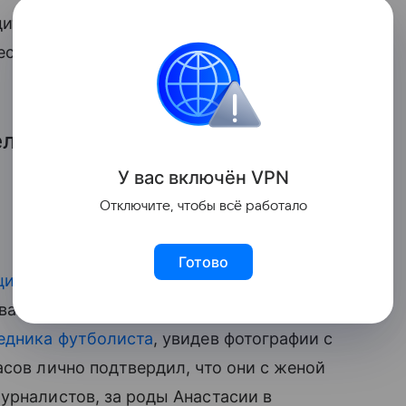
дит ее беременность. По словам модели,
весит 58 килограммов. Также Костенко
ло сразу реагировать,
У вас включ
ён
V
P
N
Отключите, чтобы всё работало
Готово
циально подтвердили
, что ждут
ковав недвусмысленные снимки в соцсети.
ледника футболиста
, увидев фотографии с
сов лично подтвердил, что они с женой
журналистов, за роды Анастасии в