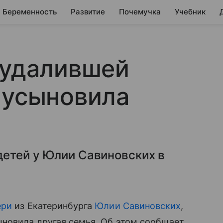
Беременность
Развитие
Почемучка
Учебник
 удалившей
 усыновила
детей у Юлии Савиновских в
ери
из Екатеринбурга
Юлии Савиновских
,
ыновила другая семья. Об этом сообщает