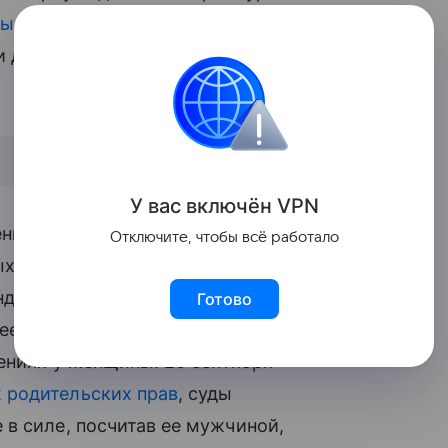
мы
. Тем более, что она была готова
детей, и дети ее любили», — признала
У вас включ
ён
V
P
N
ия двух мальчиков в 2015 и 2016 годах,
Отключите, чтобы всё работало
детей. В начале 2017-го она удалила
деров и начала вести об этом блог. В
Готово
ее детей, предоставив суду фальшивые,
нениях у женщины. 20 сентября
 родительских прав
, суды
в силе, посчитав ее мужчиной,