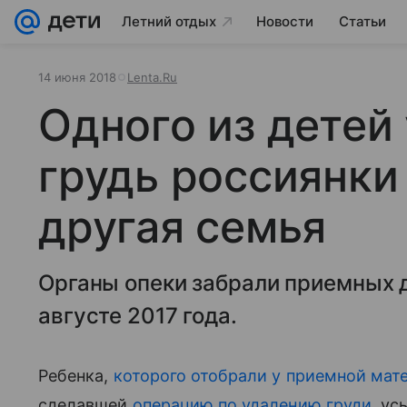
Летний отдых
Новости
Статьи
14 июня 2018
Lenta.Ru
Одного из детей
грудь россиянки
другая семья
Органы опеки забрали приемных 
августе 2017 года.
Ребенка,
которого отобрали у приемной мат
сделавшей
операцию по удалению груди
, ус