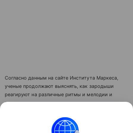
Согласно данным на сайте Института Маркеса,
ученые продолжают выяснять, как зародыши
реагируют на различные ритмы и мелодии и
почему.
Читайте также:
Песни из мультиков, которые мы
помним до сих пор