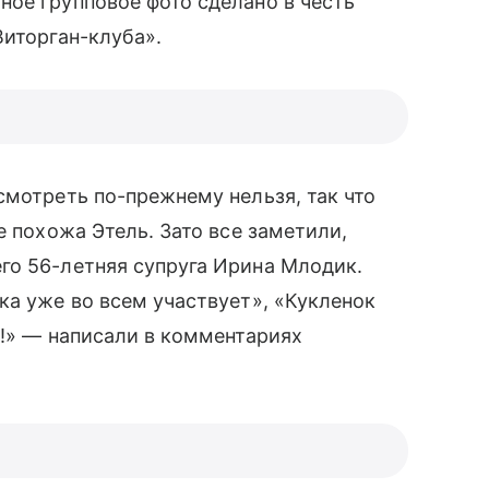
ное групповое фото сделано в честь
Виторган-клуба».
смотреть по-прежнему нельзя, так что
е похожа Этель. Зато все заметили,
го 56-летняя супруга Ирина Млодик.
ка уже во всем участвует», «Кукленок
я!» — написали в комментариях