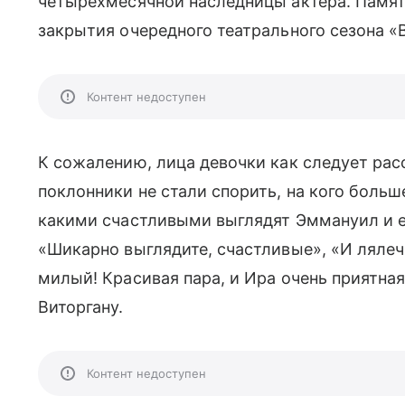
четырехмесячной наследницы актера. Памят
закрытия очередного театрального сезона «
Контент недоступен
К сожалению, лица девочки как следует рас
поклонники не стали спорить, на кого больш
какими счастливыми выглядят Эммануил и е
«Шикарно выглядите, счастливые», «И лялеч
милый! Красивая пара, и Ира очень приятна
Виторгану.
Контент недоступен