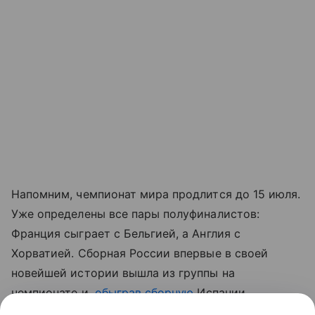
Напомним, чемпионат мира продлится до 15 июля.
Уже определены все пары полуфиналистов:
Франция сыграет с Бельгией, а Англия с
Хорватией. Сборная России впервые в своей
новейшей истории вышла из группы на
чемпионате и,
обыграв сборную
Испании,
пробилась в четвертьфинал.