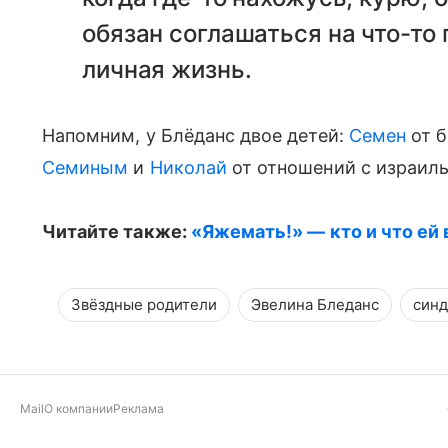
обязан соглашаться на что-то 
личная жизнь.
Напомним, у Блёданс двое детей:
Семен
от б
Семиным
и
Николай
от отношений с израи
Читайте также:
«Яжемать!» — кто и что ей
Звёздные родители
Эвелина Блeданс
синд
Mail
О компании
Реклама