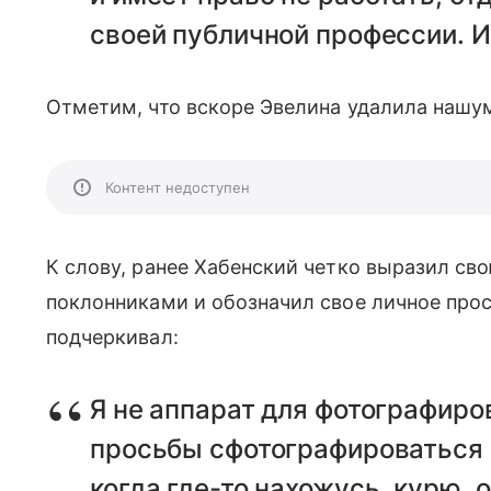
своей публичной профессии. И 
Отметим, что вскоре Эвелина удалила нашуме
Контент недоступен
К слову, ранее Хабенский четко выразил св
поклонниками и обозначил свое личное про
подчеркивал:
Я не аппарат для фотографиров
просьбы сфотографироваться я
когда где-то нахожусь, курю,