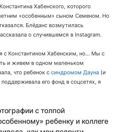
Константина Хабенского, которого
-летним «особенным» сыном Семеном. Но
тказался. Блёданс возмутилась
рассказала о случившемся в Instagram.
 с Константином Хабенским, но... Мы с
оть и живем в одном маленьком
зала, что ребенок с
синдромом Дауна
(и
о поддерживала его фонд в соцсетях, я
тографии с толпой
особенному» ребенку и коллеге
видела, как мои подруги