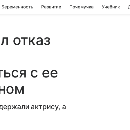
Беременность
Развитие
Почемучка
Учебник
л отказ
ься с ее
ном
держали актрису, а