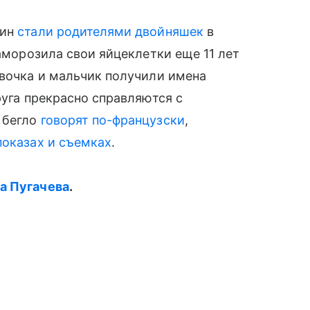
кин
стали родителями двойняшек
в
аморозила свои яйцеклетки еще 11 лет
евочка и мальчик получили имена
руга прекрасно справляются с
 бегло
говорят по-французски
,
показах и съемках
.
ла Пугачева
.