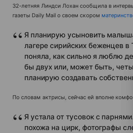
32-летняя Линдси Лохан сообщила в интерв
газеты Daily Mail о своем скором
материнств
Я планирую усыновить малыша
лагере сирийских беженцев в
поняла, как сильно я люблю де
бы двух или, может быть, четы
планирую создавать собстве
По словам актрисы, сейчас ей вполне комф
Я устала от тусовок с парням
похожа на цирк, фотографы с