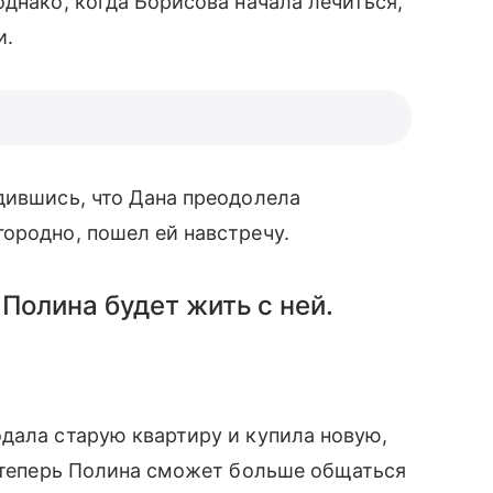
днако, когда Борисова начала лечиться,
и.
дившись, что Дана преодолела
ородно, пошел ей навстречу.
Полина будет жить с ней.
одала старую квартиру и купила новую,
то теперь Полина сможет больше общаться