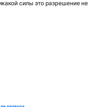
никакой силы это разрешение не
сле развода
.