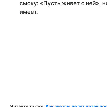
смску: «Пусть живет с ней», 
имеет.
Читайте также:
Как звезды делят детей по