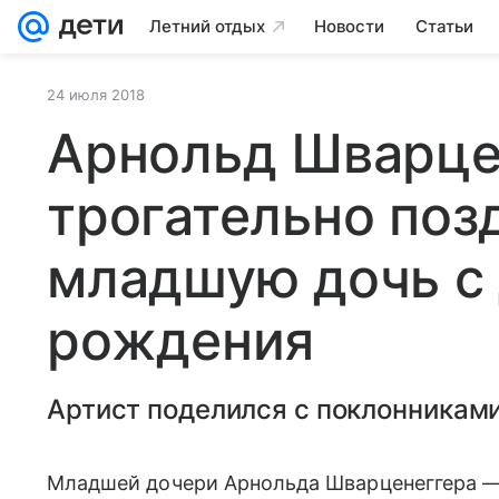
Летний отдых
Новости
Статьи
24 июля 2018
Арнольд Шварце
трогательно поз
младшую дочь с
рождения
Артист поделился с поклонникам
Младшей дочери Арнольда Шварценеггера —