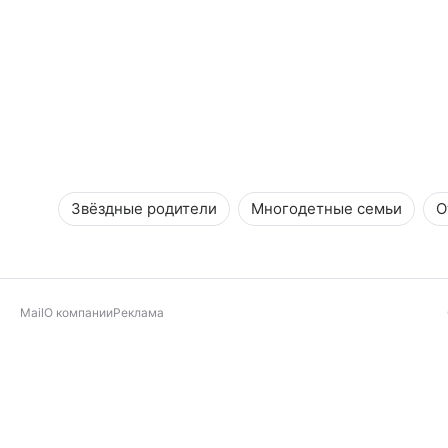
Звёздные родители
Многодетные семьи
О
Mail
О компании
Реклама