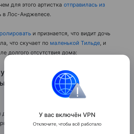
чем для этого артистка
отправилась из
ь в Лос-Анджелесе.
тролировать
и признается, что видит дочь
ала, что скучает по
маленькой Тильде
, и
сле долгого отсутствия дома:
 увидела меня и начала
было неделю дома, и она меня
ать ей понять, что "это я, твоя
У вас включ
ён
V
P
N
приводит слова Светланы издание
Отключите, чтобы всё работало