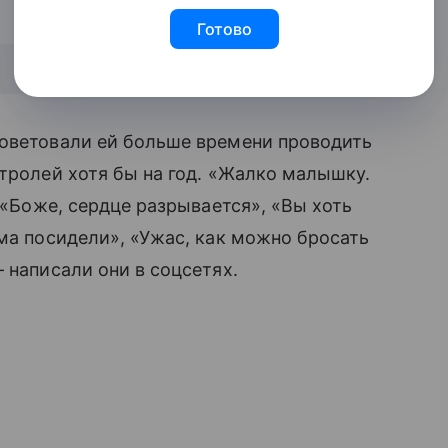
Готово
оветовали ей больше времени проводить
стролей хотя бы на год. «Жалко малышку.
, «Боже, сердце разрывается», «Вы хоть
ома посидели», «Ужас, как можно бросать
 написали они в соцсетях.