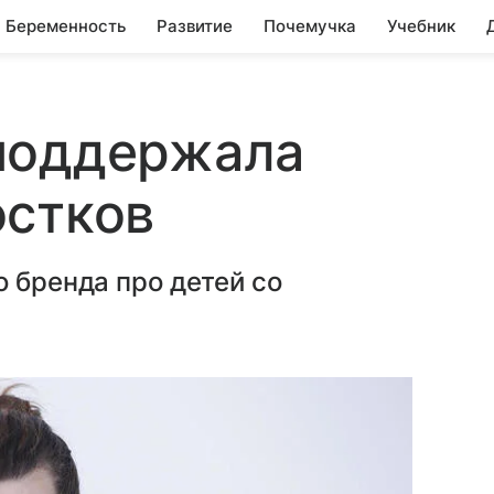
Беременность
Развитие
Почемучка
Учебник
поддержала
остков
о бренда про детей со